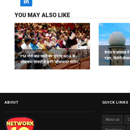
YOU MAY ALSO LIKE
केरल के वायनाड में 
PM मोदी कल पहली बार चुने गए NDA के
रडार, मिलेगी मौस
लोकसभा सांसदों से करेंगे 'ब्रेकफास्ट मीटिंग',
समय पर चेतावनी.
देंगे मार्गदर्शन.
ABOUT
QUICK LINKS
About us
C
Disclamer