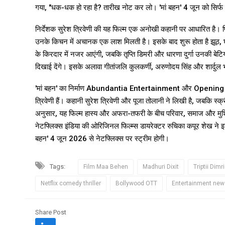
गया, "धक-धक हो रहा है? तारीख नोट कर लो। 'मां बहन' 4 जून को सिर्फ
निर्देशक सुरेश त्रिवेणी की यह फिल्म एक अनोखी कहानी पर आधारित है। फि
उनके किचन में अचानक एक लाश मिलती है। इसके बाद शुरू होता है झूठ, घब
के किरदार में नजर आएंगी, जबकि तृप्ति डिमरी और धारणा दुर्गा उनकी बेटि
दिखाई देंगे। इसके अलावा गीतांजलि कुलकर्णी, अरुणोदय सिंह और शार्दुल भा
'मां बहन' का निर्माण Abundantia Entertainment और Opening Imag
त्रिवेणी हैं। कहानी सुरेश त्रिवेणी और पूजा तोलानी ने लिखी है, जबकि स्क्री
अनुसार, यह फिल्म हास्य और अफरा-तफरी के बीच परिवार, समाज और मुश्किल
नेटफ्लिक्स इंडिया की ओरिजिनल फिल्म्स डायरेक्टर रुचिका कपूर शेख ने
बहन' 4 जून 2026 से नेटफ्लिक्स पर स्ट्रीम होगी।
Tags:
Film Maa Behen
Madhuri Dixit
Triptii Dimri
Netflix comedy thriller
Bollywood OTT
Entertainment new
Share Post