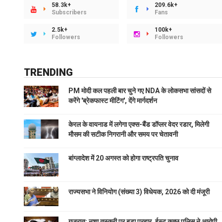
58.3k+
209.6k+
Subscribers
Fans
2.5k+
100k+
Followers
Followers
TRENDING
PM मोदी कल पहली बार चुने गए NDA के लोकसभा सांसदों से
करेंगे 'ब्रेकफास्ट मीटिंग', देंगे मार्गदर्शन
केरल के वायनाड में लगेगा एक्स-बैंड डॉप्लर वेदर रडार, मिलेगी
मौसम की सटीक निगरानी और समय पर चेतावनी
बांग्लादेश में 20 अगस्त को होगा राष्ट्रपति चुनाव
राज्यसभा ने विनियोग (संख्या 3) विधेयक, 2026 को दी मंजूरी
गुजरात: नशा तस्करी पर बड़ा प्रहार, ईस्ट कच्छ पुलिस ने आरोपी