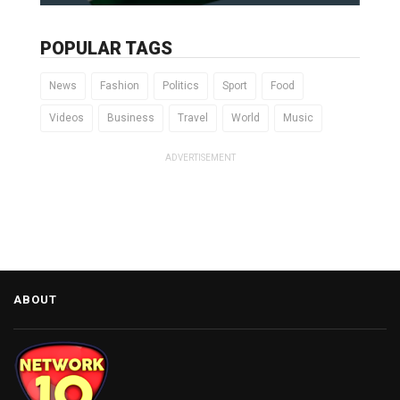
POPULAR TAGS
News
Fashion
Politics
Sport
Food
Videos
Business
Travel
World
Music
ADVERTISEMENT
ABOUT