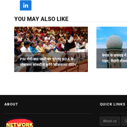
YOU MAY ALSO LIKE
केरल के वायनाड में 
PM मोदी कल पहली बार चुने गए NDA के
रडार, मिलेगी मौस
लोकसभा सांसदों से करेंगे 'ब्रेकफास्ट मीटिंग',
समय पर चेतावनी.
देंगे मार्गदर्शन.
ABOUT
QUICK LINKS
About us
C