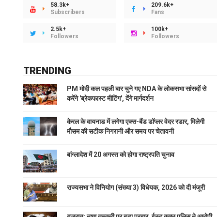
58.3k+
209.6k+
Subscribers
Fans
2.5k+
100k+
Followers
Followers
TRENDING
PM मोदी कल पहली बार चुने गए NDA के लोकसभा सांसदों से
करेंगे 'ब्रेकफास्ट मीटिंग', देंगे मार्गदर्शन
केरल के वायनाड में लगेगा एक्स-बैंड डॉप्लर वेदर रडार, मिलेगी
मौसम की सटीक निगरानी और समय पर चेतावनी
बांग्लादेश में 20 अगस्त को होगा राष्ट्रपति चुनाव
राज्यसभा ने विनियोग (संख्या 3) विधेयक, 2026 को दी मंजूरी
गुजरात: नशा तस्करी पर बड़ा प्रहार, ईस्ट कच्छ पुलिस ने आरोपी