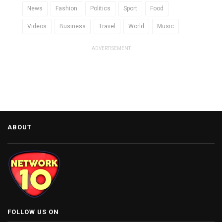
News
Fashion
Politics
Sport
Food
Videos
Business
Travel
World
Music
ADVERTISEMENT
ABOUT
FOLLOW US ON