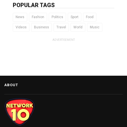
POPULAR TAGS
News
Fashion
Politics
Sport
Food
Videos
Business
Travel
World
Music
ADVERTISEMENT
ABOUT