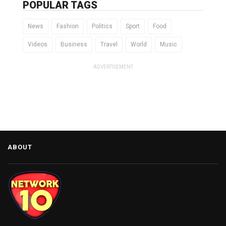
POPULAR TAGS
News
Fashion
Politics
Sport
Food
Videos
Business
Travel
World
Music
ADVERTISEMENT
ABOUT