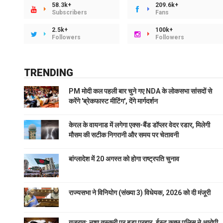
58.3k+
209.6k+
Subscribers
Fans
2.5k+
100k+
Followers
Followers
TRENDING
PM मोदी कल पहली बार चुने गए NDA के लोकसभा सांसदों से
करेंगे 'ब्रेकफास्ट मीटिंग', देंगे मार्गदर्शन
केरल के वायनाड में लगेगा एक्स-बैंड डॉप्लर वेदर रडार, मिलेगी
मौसम की सटीक निगरानी और समय पर चेतावनी
बांग्लादेश में 20 अगस्त को होगा राष्ट्रपति चुनाव
राज्यसभा ने विनियोग (संख्या 3) विधेयक, 2026 को दी मंजूरी
गुजरात: नशा तस्करी पर बड़ा प्रहार, ईस्ट कच्छ पुलिस ने आरोपी