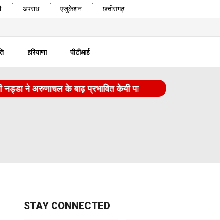
ी
अपराध
एजुकेशन
छत्तीसगढ़
ति
हरियाणा
पीटीआई
डा ने अरुणाचल के बाढ़ प्रभावित केयी पानयोर का दौरा किया
|
FCRA ब
STAY CONNECTED