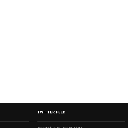
कॉमनवेल्थ गेम्स 2026 का समापन, भारत को
मिली 2030 की मेजबानी.
TWITTER FEED