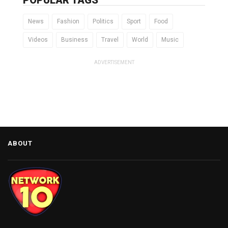
News
Fashion
Politics
Sport
Food
Videos
Business
Travel
World
Music
ADVERTISEMENT
ABOUT