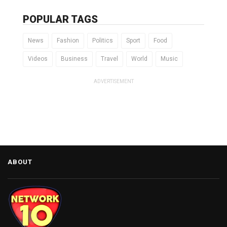
POPULAR TAGS
News
Fashion
Politics
Sport
Food
Videos
Business
Travel
World
Music
ADVERTISEMENT
ABOUT