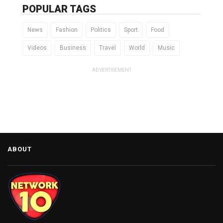
POPULAR TAGS
News
Fashion
Politics
Sport
Food
Videos
Business
Travel
World
Music
ADVERTISEMENT
ABOUT