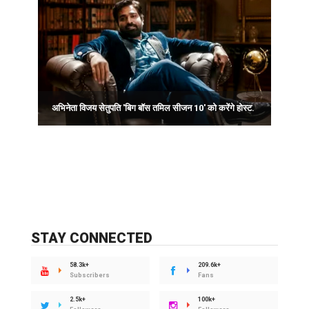
I
अभिनेता विजय सेतुपति 'बिग बॉस तमिल सीजन 10' को करेंगे होस्ट.
स
STAY CONNECTED
58.3k+
209.6k+
Subscribers
Fans
2.5k+
100k+