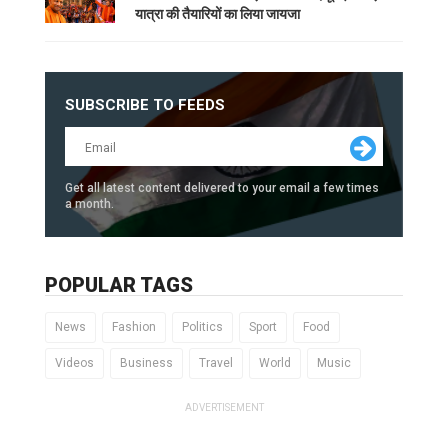
यात्रा की तैयारियों का लिया जायजा
SUBSCRIBE TO FEEDS
Get all latest content delivered to your email a few times
a month.
POPULAR TAGS
News
Fashion
Politics
Sport
Food
Videos
Business
Travel
World
Music
ADVERTISEMENT