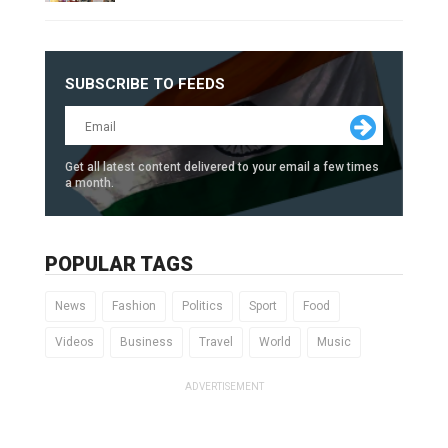
SUBSCRIBE TO FEEDS
Get all latest content delivered to your email a few times
a month.
POPULAR TAGS
News
Fashion
Politics
Sport
Food
Videos
Business
Travel
World
Music
ADVERTISEMENT