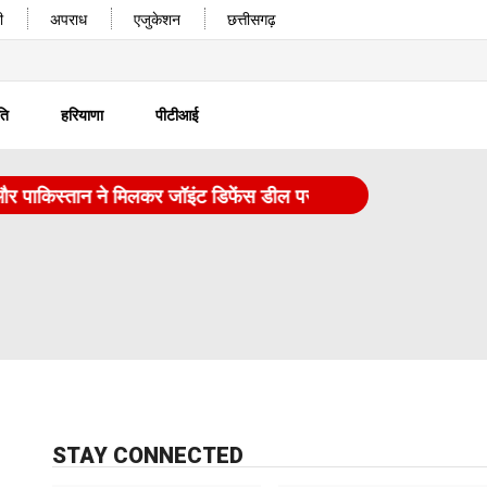
ी
अपराध
एजुकेशन
छत्तीसगढ़
ति
हरियाणा
पीटीआई
िस्तान ने मिलकर जॉइंट डिफेंस डील पर साइन किए
|
चरखी दादरी गै
STAY CONNECTED