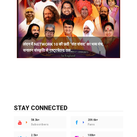
लंदन में NETWORK 10 की छठी ‘संत संसद’ का भव्य मंच,
सनातन संस्कृति से राष्ट्रचेतना तक.
STAY CONNECTED
58.3k+
209.6k+
Subscribers
Fans
2.5k+
100k+