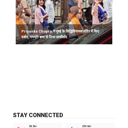
Priyanka Chopra ने मुंबई के सिद्धिविनायक मंदिर में किए
M
दर्शन, गणपति बप्पा से लिया आशीर्वाद.
प
STAY CONNECTED
58.3k+
209.6k+