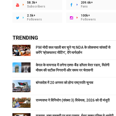
58.3k+
209.6k+
Subscribers
Fans
2.5k+
100k+
Followers
Followers
TRENDING
PM मोदी कल पहली बार चुने गए NDA के लोकसभा सांसदों से
करेंगे 'ब्रेकफास्ट मीटिंग', देंगे मार्गदर्शन
केरल के वायनाड में लगेगा एक्स-बैंड डॉप्लर वेदर रडार, मिलेगी
मौसम की सटीक निगरानी और समय पर चेतावनी
बांग्लादेश में 20 अगस्त को होगा राष्ट्रपति चुनाव
राज्यसभा ने विनियोग (संख्या 3) विधेयक, 2026 को दी मंजूरी
गुजरात: नशा तस्करी पर बड़ा प्रहार, ईस्ट कच्छ पुलिस ने आरोपी