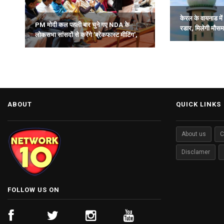
केरल के वायनाड में 
PM मोदी कल पहली बार चुने गए NDA के
रडार, मिलेगी मौस
लोकसभा सांसदों से करेंगे 'ब्रेकफास्ट मीटिंग',
समय पर चेतावनी.
देंगे मार्गदर्शन.
ABOUT
QUICK LINKS
About us
C
Disclamer
FOLLOW US ON