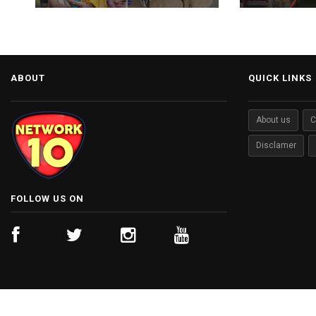
जताया आभार.
झलक.
ABOUT
QUICK LINKS
About us
C
Disclamer
FOLLOW US ON
© Copyright 2026 Network 10