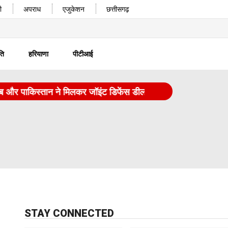
ी
अपराध
एजुकेशन
छत्तीसगढ़
ति
हरियाणा
पीटीआई
पाकिस्तान ने मिलकर जॉइंट डिफेंस डील पर साइन किए
|
चरखी दादरी
STAY CONNECTED