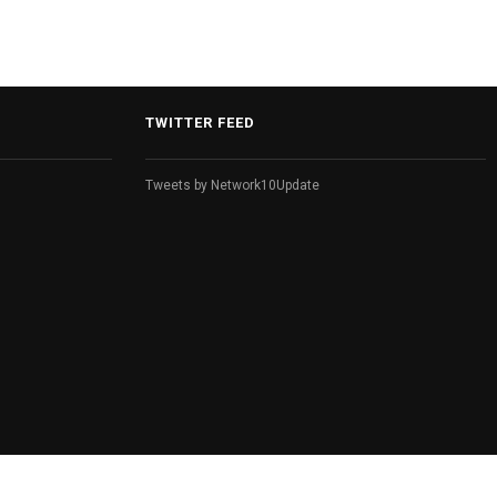
स्थगित.
TWITTER FEED
Tweets by Network10Update
Designed by:
TechCentrica