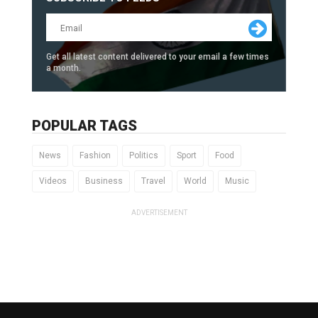
Get all latest content delivered to your email a few times
a month.
POPULAR TAGS
News
Fashion
Politics
Sport
Food
Videos
Business
Travel
World
Music
ADVERTISEMENT