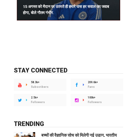
15 अगस्त को मैदान पर उतरते ही हमारे पास हर सवाल का जवाब
प
होगा, बोले गौतम गंभीर.
र
STAY CONNECTED
58.3k+
209.6k+
Subscribers
Fans
2.5k+
100k+
Followers
Followers
TRENDING
बच्चों की वैज्ञानिक सोच को मिलेगी नई उड़ान, भारतीय