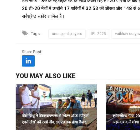
उस समय 189 के स्ट्राइक रेट के साथ केवल छह टी-20 पारियों के बाद ही मुं
20 टी-20 मैचों में उन्होंने 17 पारियों में 32.53 की औसत और 148 से
सर्वश्रेष्ठ स्कोर शामिल है।
Tags:
uncapped players
IPL 2025
vaibhav surya
Share Post
YOU MAY ALSO LIKE
पीवी सिंधु ने विशाखापत्तनम में 'सेंटर ऑफ स्पोर्ट्स
कॉमनवेल्थ गेम्स 20
एक्सीलेंस' की रखी नींव, 2028 तक होगा तैयार.
अहमदाबाद में बनेगा 
ढांचा: हर्ष संघवी.