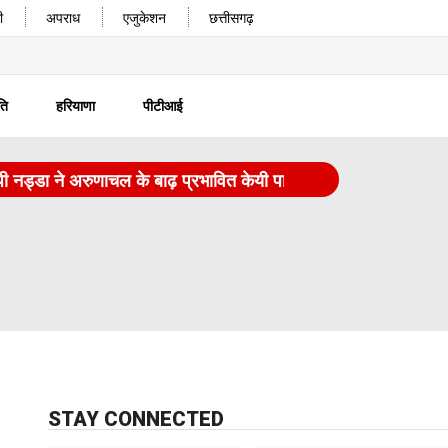
ी
अपराध
एजुकेशन
छत्तीसगढ़
ति
हरियाणा
पीटीआई
्डा ने अरुणाचल के बाढ़ प्रभावित केयी पानयोर का दौरा किया
|
FCRA ब
STAY CONNECTED