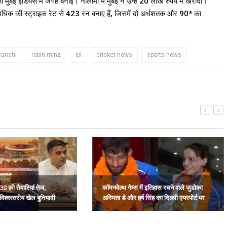
बई इंडियंस में जगह बनाई। नीलामी में मुंबई ने उन्हें 20 लाख रुपये में खरीदा।
 अधिक की स्ट्राइक रेट से 423 रन बनाए हैं, जिसमें दो अर्धशतक और 90* का
vanshi
robin minz
ipl
cricket news
sports news
30 की तैयारियां तेज,
कॉमनवेल्थ गेम्स में इतिहास रचने वाले जुडोका
विश्वस्तरीय खेल बुनियादी
अस्मिता डे और हर्ष सिंह का दिल्ली एयरपोर्ट पर
भव्य स्वागत.