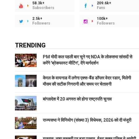
58.3k+
209.6k+
Subscribers
Fans
2.5k+
100k+
Followers
Followers
TRENDING
PM मोदी कल पहली बार चुने गए NDA के लोकसभा सांसदों से
करेंगे 'ब्रेकफास्ट मीटिंग', देंगे मार्गदर्शन
केरल के वायनाड में लगेगा एक्स-बैंड डॉप्लर वेदर रडार, मिलेगी
मौसम की सटीक निगरानी और समय पर चेतावनी
बांग्लादेश में 20 अगस्त को होगा राष्ट्रपति चुनाव
राज्यसभा ने विनियोग (संख्या 3) विधेयक, 2026 को दी मंजूरी
गुजरात: नशा तस्करी पर बड़ा प्रहार, ईस्ट कच्छ पुलिस ने आरोपी