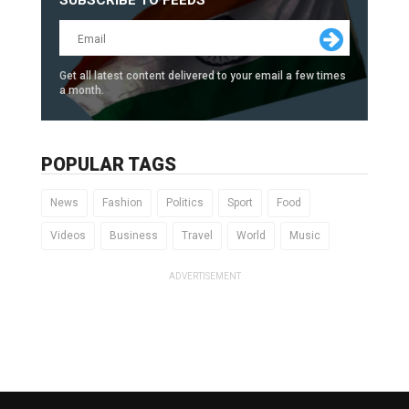
SUBSCRIBE TO FEEDS
Get all latest content delivered to your email a few times
a month.
POPULAR TAGS
News
Fashion
Politics
Sport
Food
Videos
Business
Travel
World
Music
ADVERTISEMENT