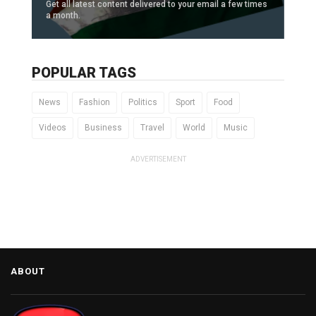
Get all latest content delivered to your email a few times
a month.
POPULAR TAGS
News
Fashion
Politics
Sport
Food
Videos
Business
Travel
World
Music
ADVERTISEMENT
ABOUT