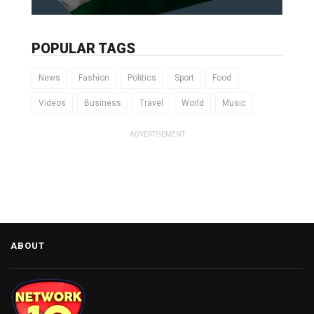
POPULAR TAGS
News
Fashion
Politics
Sport
Food
Videos
Business
Travel
World
Music
ADVERTISEMENT
ABOUT