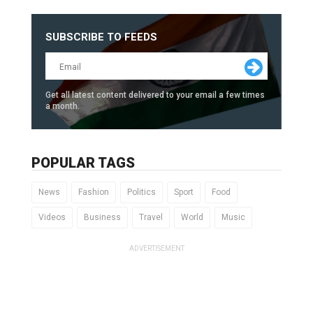
SUBSCRIBE TO FEEDS
Get all latest content delivered to your email a few times
a month.
POPULAR TAGS
News
Fashion
Politics
Sport
Food
Videos
Business
Travel
World
Music
ADVERTISEMENT