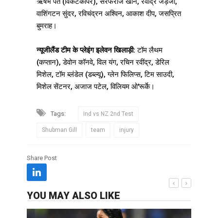
ऋषभ पंत (विकेटकीपर), सरफराज खान, रवींद्र जड़ेजा,
वाशिंगटन सुंदर, रविचंद्रन अश्विन, आकाश दीप, जसप्रित
बुमराह।
न्यूजीलैंड टीम के प्लेइंग इलेवन खिलाड़ी:
टॉम लैथम
(कप्तान), डेवोन कॉनवे, विल यंग, ​​रचिन रवींद्र, डेरिल
मिशेल, टॉम ब्लंडेल (डब्ल्यू), ग्लेन फिलिप्स, टिम साउदी,
मिशेल सेंटनर, अजाज पटेल, विलियम ओ'रूर्के।
Tags:
Ind vs NZ 2nd Test
Shubman Gill
team
injury
Share Post
YOU MAY ALSO LIKE