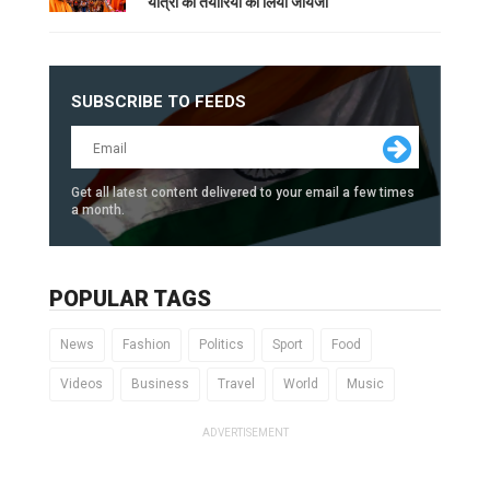
यात्रा की तैयारियों का लिया जायजा
SUBSCRIBE TO FEEDS
Get all latest content delivered to your email a few times
a month.
POPULAR TAGS
News
Fashion
Politics
Sport
Food
Videos
Business
Travel
World
Music
ADVERTISEMENT