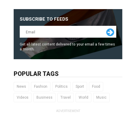
SUBSCRIBE TO FEEDS
Get all latest content delivered to your email a few times
a month.
POPULAR TAGS
News
Fashion
Politics
Sport
Food
Videos
Business
Travel
World
Music
ADVERTISEMENT