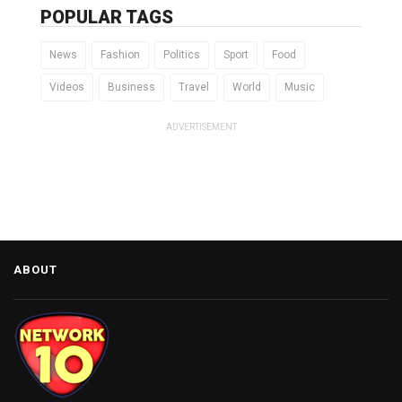
POPULAR TAGS
News
Fashion
Politics
Sport
Food
Videos
Business
Travel
World
Music
ADVERTISEMENT
ABOUT