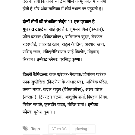
देखना होगा कि कौन सी टीम आज के मुकाबले में विजयी
होती है और अंक तालिका में शीर्ष स्थान पर पहुंचती है।
दोनों टीमों की संभावित प्लेइंग 11 इस प्रकार है
गुजरात टाइटंस:
साई सुदर्शन, शुभमन गिल (कप्तान),
जोस बटलर (विकेटकीपर), वाशिंगटन सुंदर, शेरफेन
रदरफोर्ड, शाहरुख खान, राहुल तेवतिया, अरशद खान,
राशिद खान, रविश्रीनिवासन साई किशोर, मोहम्मद
सिराज।
इम्पैक्ट प्लेयर:
प्रसिद्ध कृष्णा।
दिल्ली कैपिटल्स:
जेक फ्रेजर-मैकगर्क/डोनोवन फरेरा/
फाफ डुप्लेसिस (फिटनेस के आधार पर), अभिषेक पोरेल,
करुण नायर, केएल राहुल (विकेटकीपर), अक्षर पटेल
(कप्तान), ट्रिस्टन स्टब्स, आशुतोष शर्मा, विप्रज निगम,
मिचेल स्टार्क, कुलदीप यादव, मोहित शर्मा।
इम्पैक्ट
प्लेयर:
मुकेश कुमार।
Tags:
GT vs DC
playing 11