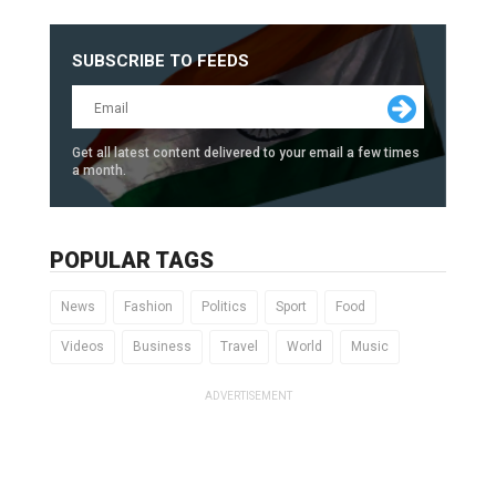
SUBSCRIBE TO FEEDS
Get all latest content delivered to your email a few times
a month.
POPULAR TAGS
News
Fashion
Politics
Sport
Food
Videos
Business
Travel
World
Music
ADVERTISEMENT